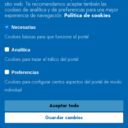
sitio web. Te recomendamos aceptar también las
Se produjo un error al cargar el campo
cookies de analítica y de preferencias para una mejor
"text".
experiencia de navegación.
Política de cookies
Necesarias
Se produjo un error al cargar el campo
Cookies básicas para que funcione el portal
"captcha".
Analítica
Cookies para trazar el tráfico del portal
ENVIAR
Preferencias
Cookies para configurar ciertos aspectos del portal de modo
individual
Aceptar todo
Guardar cambios