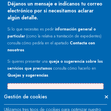
Déjanos un mensaje e indícanos tu correo
electrónico por si necesitamos aclarar
algún detalle.
Si lo que necesitas es pedir
información general o
particular
(como la relativa a tramitación de expedientes)
consulta cómo pedirla en el apartado
Contacta con
nosotros
.
Si quieres presentar una
queja o sugerencia sobre los
servicios que prestamos
consulta cómo hacerlo en
Quejas y sugerencias
.
Se produjo un error al cargar el campo
Gestión de cookies
"text".
Utilizamos tres tipos de cookies para optimizar nuestro