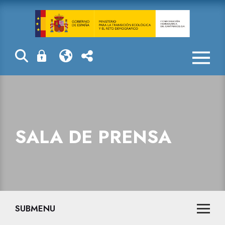
Sala de prensa
SALA DE PRENSA
SUBMENU