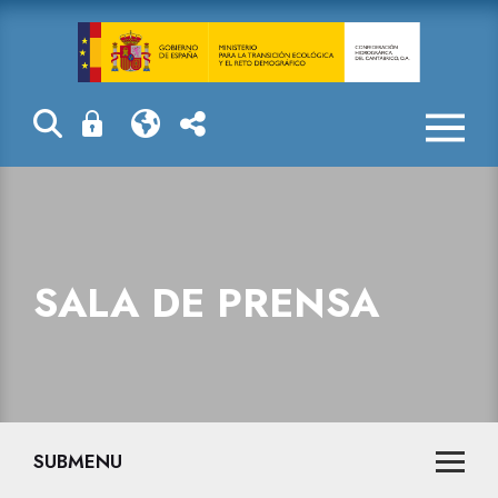
Sala de prensa
SALA DE PRENSA
SUBMENU