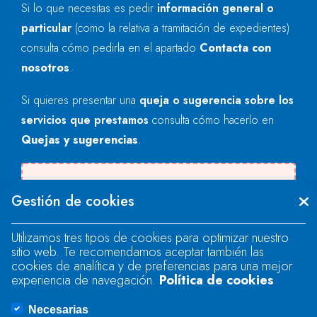
Si lo que necesitas es pedir
información general o
particular
(como la relativa a tramitación de expedientes)
consulta cómo pedirla en el apartado
Contacta con
nosotros
.
Si quieres presentar una
queja o sugerencia sobre los
servicios que prestamos
consulta cómo hacerlo en
Quejas y sugerencias
.
Se produjo un error al cargar el campo
Gestión de cookies
"text".
Utilizamos tres tipos de cookies para optimizar nuestro
sitio web. Te recomendamos aceptar también las
Se produjo un error al cargar el campo
cookies de analítica y de preferencias para una mejor
"text".
experiencia de navegación.
Política de cookies
Necesarias