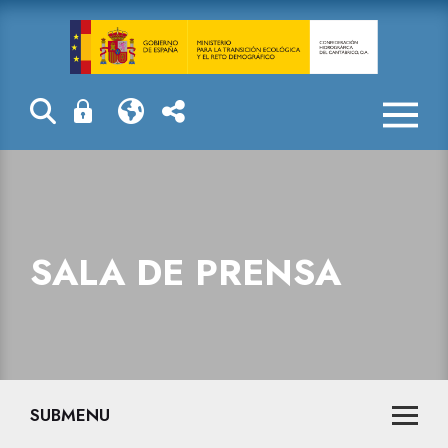
Sala de prensa
SALA DE PRENSA
SUBMENU