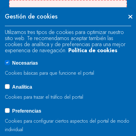
Se produjo un error al cargar el campo
Gestión de cookies
"text".
Utilizamos tres tipos de cookies para optimizar nuestro
sitio web. Te recomendamos aceptar también las
Se produjo un error al cargar el campo
cookies de analítica y de preferencias para una mejor
"text".
experiencia de navegación.
Política de cookies
Necesarias
Se produjo un error al cargar el campo
Cookies básicas para que funcione el portal
"captcha".
Analítica
Cookies para trazar el tráfico del portal
ENVIAR
Preferencias
Cookies para configurar ciertos aspectos del portal de modo
individual