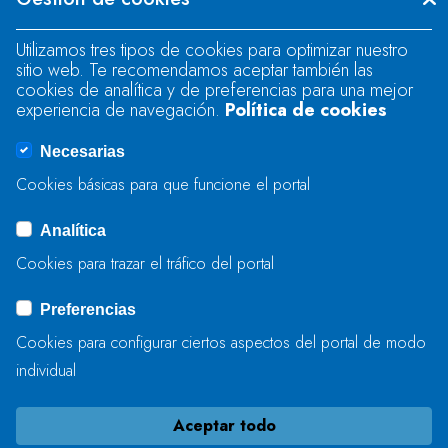
"text".
Utilizamos tres tipos de cookies para optimizar nuestro
sitio web. Te recomendamos aceptar también las
Se produjo un error al cargar el campo
cookies de analítica y de preferencias para una mejor
"text".
experiencia de navegación.
Política de cookies
Necesarias
Se produjo un error al cargar el campo
Cookies básicas para que funcione el portal
"captcha".
Analítica
Cookies para trazar el tráfico del portal
ENVIAR
Preferencias
Cookies para configurar ciertos aspectos del portal de modo
individual
Aceptar todo