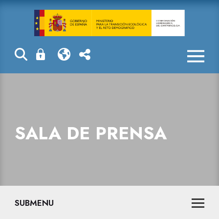
Sala de prensa
SALA DE PRENSA
SUBMENU