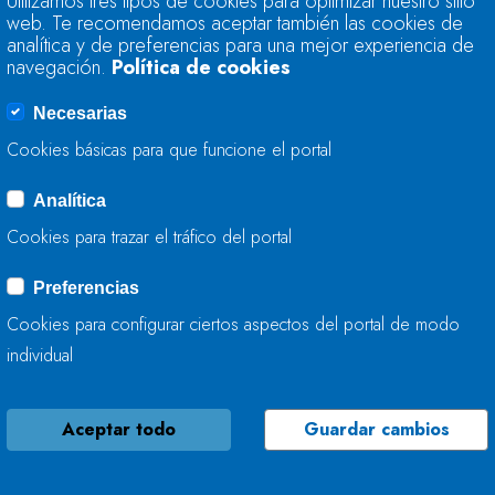
Utilizamos tres tipos de cookies para optimizar nuestro sitio
MEJORA LA CAPACI
web. Te recomendamos aceptar también las cookies de
EN A FONSAGRAD
analítica y de preferencias para una mejor experiencia de
navegación.
Política de cookies
08 DE MAYO, 2026
Necesarias
Cookies básicas para que funcione el portal
Analítica
LA CONFEDERACIÓ
Cookies para trazar el tráfico del portal
MEJORA LOS RÍOS P
Preferencias
08 DE MAYO, 2026
Cookies para configurar ciertos aspectos del portal de modo
individual
Aceptar todo
Guardar cambios
LA CONFEDERACIÓ
MEJORA LA CAPACI