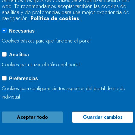
Utilizamos tres tipos de cookies para optimizar nuestro sitio
63,5% DE SU CAPA
web. Te recomendamos aceptar también las cookies de
analítica y de preferencias para una mejor experiencia de
navegación.
Política de cookies
26 DE ENERO, 2016
Necesarias
Cookies básicas para que funcione el portal
Analítica
LA RESERVA HIDRÁ
Cookies para trazar el tráfico del portal
63,1% DE SU CAPA
Preferencias
19 DE ENERO, 2016
Cookies para configurar ciertos aspectos del portal de modo
individual
Aceptar todo
Guardar cambios
LA RESERVA HIDRÁ
59,9% DE SU CAPA