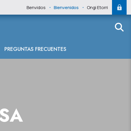
.
.
Benvidos
Bienvenidos
Ongi Etorri
PREGUNTAS FRECUENTES
NSA