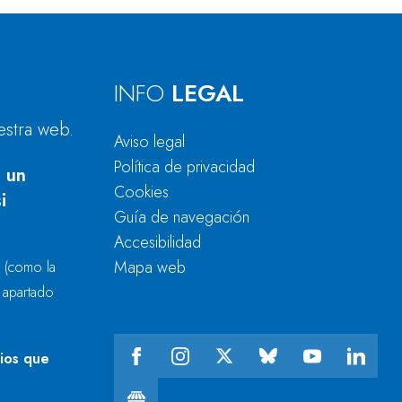
INFO
LEGAL
estra web.
Aviso legal
Política de privacidad
 un
Cookies
i
Guía de navegación
Accesibilidad
Mapa web
r
(como la
l apartado
cios que