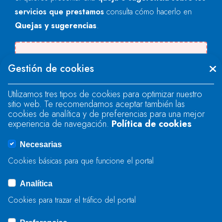
servicios que prestamos
consulta cómo hacerlo en
Quejas y sugerencias
.
Se produjo un error al cargar el campo
Gestión de cookies
"text".
Utilizamos tres tipos de cookies para optimizar nuestro
sitio web. Te recomendamos aceptar también las
Se produjo un error al cargar el campo
cookies de analítica y de preferencias para una mejor
"text".
experiencia de navegación.
Política de cookies
Necesarias
Se produjo un error al cargar el campo
Cookies básicas para que funcione el portal
"captcha".
Analítica
Cookies para trazar el tráfico del portal
ENVIAR