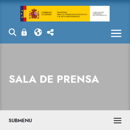
Sala de prensa
SALA DE PRENSA
SUBMENU