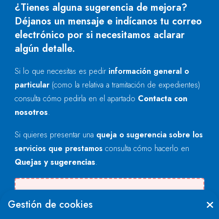
¿Tienes alguna sugerencia de mejora?
Déjanos un mensaje e indícanos tu correo
electrónico por si necesitamos aclarar
algún detalle.
Si lo que necesitas es pedir
información general o
particular
(como la relativa a tramitación de expedientes)
consulta cómo pedirla en el apartado
Contacta con
nosotros
.
Si quieres presentar una
queja o sugerencia sobre los
servicios que prestamos
consulta cómo hacerlo en
Quejas y sugerencias
.
Se produjo un error al cargar el campo
Gestión de cookies
"text".