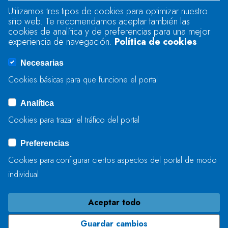
Utilizamos tres tipos de cookies para optimizar nuestro
sitio web. Te recomendamos aceptar también las
Se produjo un error al cargar el campo
cookies de analítica y de preferencias para una mejor
"text".
experiencia de navegación.
Política de cookies
Necesarias
Se produjo un error al cargar el campo
Cookies básicas para que funcione el portal
"captcha".
Analítica
Cookies para trazar el tráfico del portal
ENVIAR
Preferencias
Cookies para configurar ciertos aspectos del portal de modo
individual
Aceptar todo
Guardar cambios