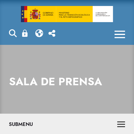
Sala de prensa
SALA DE PRENSA
SUBMENU