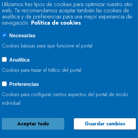
LA CONFEDERACIÓ
Utilizamos tres tipos de cookies para optimizar nuestro sitio
INICIA LABORES D
web. Te recomendamos aceptar también las cookies de
analítica y de preferencias para una mejor experiencia de
INNOMINADO EN VI
navegación.
Política de cookies
Necesarias
20 DE JUNIO, 2023
Cookies básicas para que funcione el portal
Analítica
LA CONFEDERACIÓ
Cookies para trazar el tráfico del portal
AYUNTAMIENTO DE
CONVENIO PARA L
Preferencias
MUNICIPIO
Cookies para configurar ciertos aspectos del portal de modo
individual
19 DE JUNIO, 2023
Aceptar todo
Guardar cambios
LA CONFEDERACIÓ