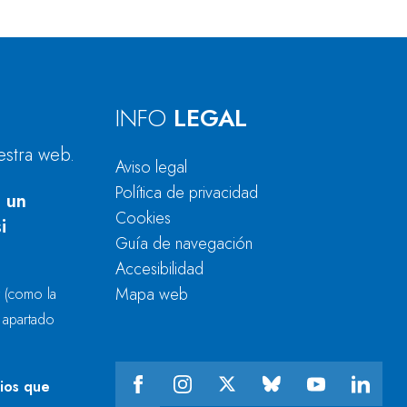
INFO
LEGAL
estra web.
Aviso legal
Política de privacidad
 un
Cookies
i
Guía de navegación
Accesibilidad
Mapa web
r
(como la
l apartado
cios que