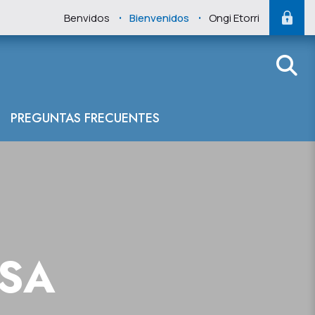
.
.
Benvidos
Bienvenidos
Ongi Etorri
PREGUNTAS FRECUENTES
NSA