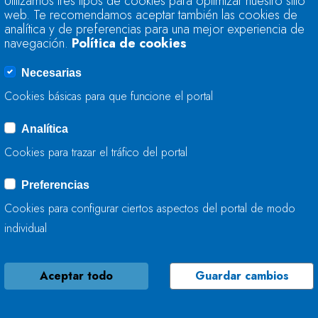
Utilizamos tres tipos de cookies para optimizar nuestro sitio
RECUPERA LA CON
web. Te recomendamos aceptar también las cookies de
RÍOS ASTURIANOS
analítica y de preferencias para una mejor experiencia de
navegación.
Política de cookies
17 DE OCTUBRE, 2023
Necesarias
Cookies básicas para que funcione el portal
Analítica
NOTA ACLARATORI
Cookies para trazar el tráfico del portal
06 DE OCTUBRE, 2023
Preferencias
Cookies para configurar ciertos aspectos del portal de modo
individual
Aceptar todo
Guardar cambios
LA CONFEDERACIÓ
ACTÚA EN LA CON