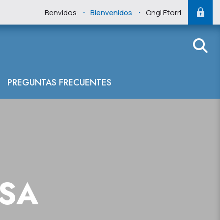
.
.
Benvidos
Bienvenidos
Ongi Etorri
PREGUNTAS FRECUENTES
NSA