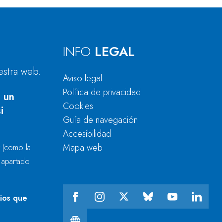
INFO
LEGAL
estra web.
Aviso legal
Política de privacidad
 un
Cookies
i
Guía de navegación
Accesibilidad
Mapa web
r
(como la
l apartado
cios que