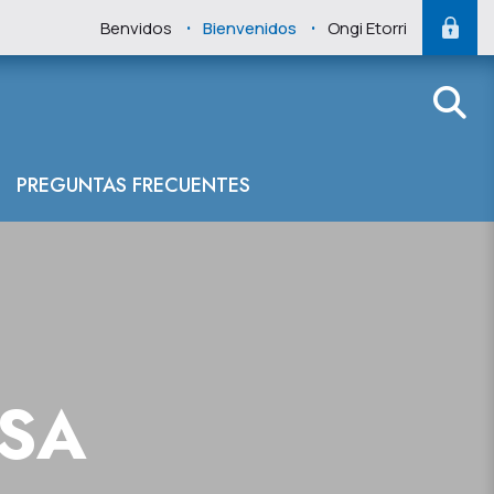
.
.
Benvidos
Bienvenidos
Ongi Etorri
PREGUNTAS FRECUENTES
NSA