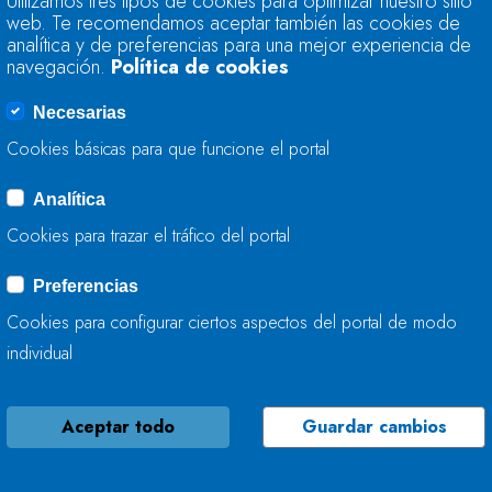
Utilizamos tres tipos de cookies para optimizar nuestro sitio
EJECUTA LABORES 
web. Te recomendamos aceptar también las cookies de
EN RIOTORTO (LUG
analítica y de preferencias para una mejor experiencia de
navegación.
Política de cookies
31 DE OCTUBRE, 2024
Necesarias
Cookies básicas para que funcione el portal
Analítica
LA CONFEDERACIÓ
Cookies para trazar el tráfico del portal
ACTÚA EN EL RÍO 
(CANTABRIA)
Preferencias
Cookies para configurar ciertos aspectos del portal de modo
29 DE OCTUBRE, 2024
individual
Aceptar todo
Guardar cambios
LA CONFEDERACIÓ
TRABAJA EN EL MA