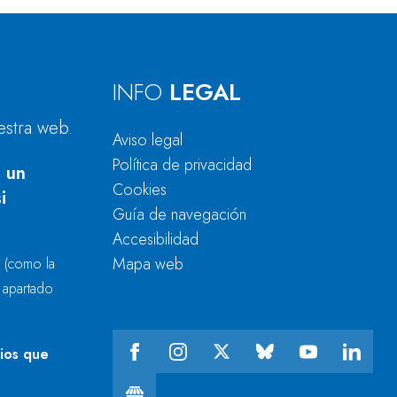
INFO
LEGAL
estra web.
Aviso legal
Política de privacidad
 un
Cookies
i
Guía de navegación
Accesibilidad
Mapa web
r
(como la
l apartado
cios que