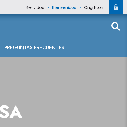
.
.
Benvidos
Bienvenidos
Ongi Etorri
PREGUNTAS FRECUENTES
NSA