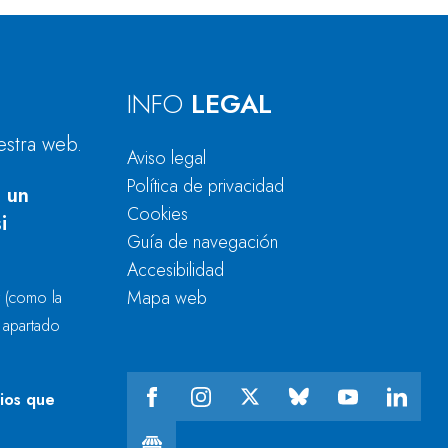
INFO
LEGAL
estra web.
Aviso legal
Política de privacidad
 un
Cookies
i
Guía de navegación
Accesibilidad
Mapa web
r
(como la
l apartado
cios que