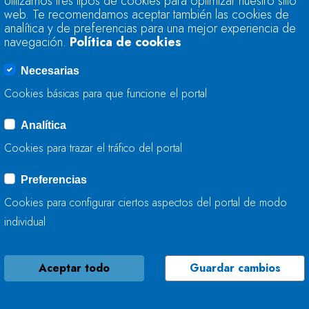
Utilizamos tres tipos de cookies para optimizar nuestro sitio
INTENSIFICA EL C
web. Te recomendamos aceptar también las cookies de
LLEGAN A NUESTRO
analítica y de preferencias para una mejor experiencia de
navegación.
Política de cookies
26 DE MAYO, 2025
Necesarias
Cookies básicas para que funcione el portal
Analítica
LA CONFEDERACIÓ
Cookies para trazar el tráfico del portal
AVANZA EN LA DE
INUNDACIONES
Preferencias
Cookies para configurar ciertos aspectos del portal de modo
23 DE MAYO, 2025
individual
Aceptar todo
Guardar cambios
LA CONFEDERACIÓ
MEJORA LA RIEGA