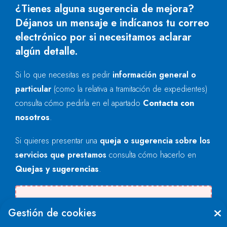
¿Tienes alguna sugerencia de mejora?
Déjanos un mensaje e indícanos tu correo
electrónico por si necesitamos aclarar
algún detalle.
Si lo que necesitas es pedir
información general o
particular
(como la relativa a tramitación de expedientes)
consulta cómo pedirla en el apartado
Contacta con
nosotros
.
Si quieres presentar una
queja o sugerencia sobre los
servicios que prestamos
consulta cómo hacerlo en
Quejas y sugerencias
.
Se produjo un error al cargar el campo
Gestión de cookies
"text".