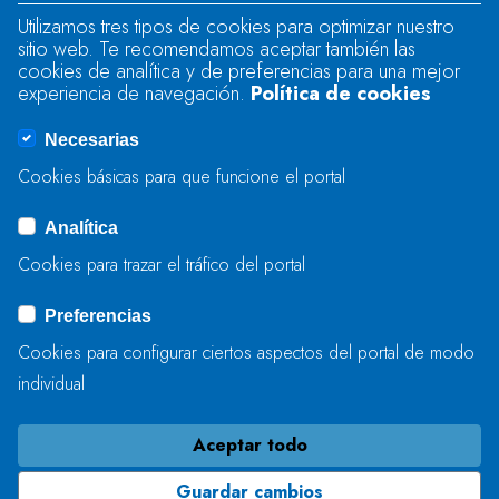
Utilizamos tres tipos de cookies para optimizar nuestro
sitio web. Te recomendamos aceptar también las
Se produjo un error al cargar el campo
cookies de analítica y de preferencias para una mejor
"text".
experiencia de navegación.
Política de cookies
Necesarias
Se produjo un error al cargar el campo
Cookies básicas para que funcione el portal
"captcha".
Analítica
Cookies para trazar el tráfico del portal
ENVIAR
Preferencias
Cookies para configurar ciertos aspectos del portal de modo
individual
Aceptar todo
Guardar cambios