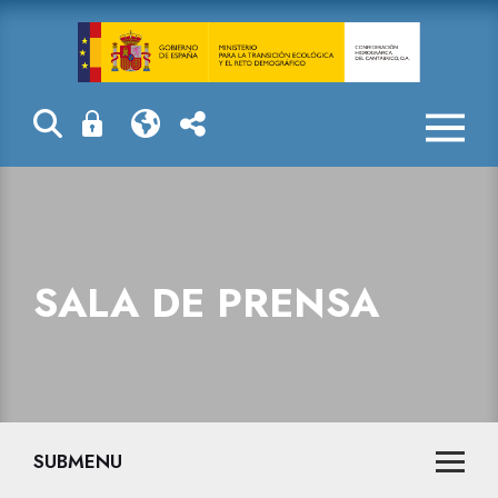
Sala de prensa
SALA DE PRENSA
SUBMENU