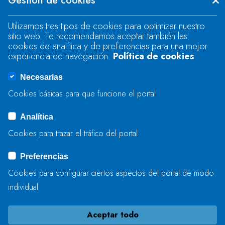
Gestión de cookies
"text".
Utilizamos tres tipos de cookies para optimizar nuestro
sitio web. Te recomendamos aceptar también las
Se produjo un error al cargar el campo
cookies de analítica y de preferencias para una mejor
"text".
experiencia de navegación.
Política de cookies
Necesarias
Se produjo un error al cargar el campo
Cookies básicas para que funcione el portal
"captcha".
Analítica
Cookies para trazar el tráfico del portal
ENVIAR
Preferencias
Cookies para configurar ciertos aspectos del portal de modo
individual
Aceptar todo