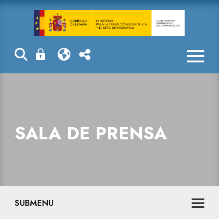
Sala de prensa
SALA DE PRENSA
SUBMENU