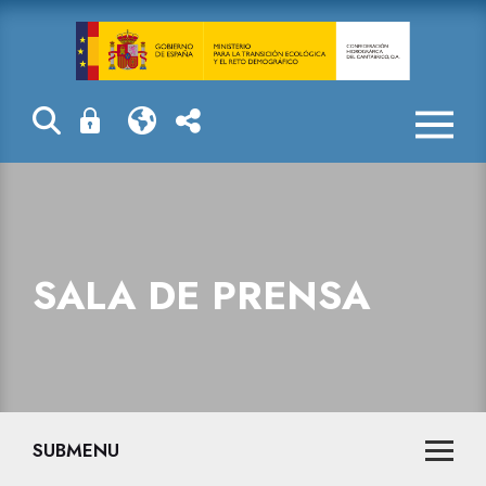
Sala de prensa
SALA DE PRENSA
SUBMENU