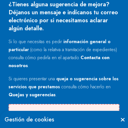
¿Tienes alguna sugerencia de mejora?
Déjanos un mensaje e indícanos tu correo
electrónico por si necesitamos aclarar
algún detalle.
Si lo que necesitas es pedir
información general o
particular
(como la relativa a tramitación de expedientes)
consulta cómo pedirla en el apartado
Contacta con
nosotros
.
Si quieres presentar una
queja o sugerencia sobre los
servicios que prestamos
consulta cómo hacerlo en
Quejas y sugerencias
.
Se produjo un error al cargar el campo
Gestión de cookies
"text".