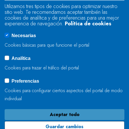
Utilizamos tres tipos de cookies para optimizar nuestro
sitio web. Te recomendamos aceptar también las
Se produjo un error al cargar el campo
cookies de analítica y de preferencias para una mejor
"text".
experiencia de navegación.
Política de cookies
Necesarias
Se produjo un error al cargar el campo
Cookies básicas para que funcione el portal
"captcha".
Analítica
Cookies para trazar el tráfico del portal
ENVIAR
Preferencias
Cookies para configurar ciertos aspectos del portal de modo
individual
Aceptar todo
Guardar cambios