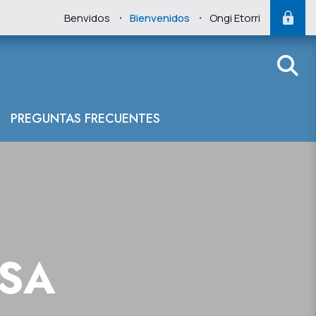
.
.
Benvidos
Bienvenidos
Ongi Etorri
PREGUNTAS FRECUENTES
NSA