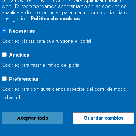
Utilizamos tres tipos de cookies para optimizar nuestro sitio
TRABAJA EN LA C
web. Te recomendamos aceptar también las cookies de
MIERES (ASTURIAS)
analítica y de preferencias para una mejor experiencia de
navegación.
Política de cookies
12 DE JUNIO, 2025
Necesarias
Cookies básicas para que funcione el portal
Analítica
LA CONFEDERACIÓ
Cookies para trazar el tráfico del portal
TRABAJA EN LA M
LLANTONES EN GI
Preferencias
Cookies para configurar ciertos aspectos del portal de modo
06 DE JUNIO, 2025
individual
Aceptar todo
Guardar cambios
LA CONFEDERACIÓ
ACTÚA EN EL ARRO