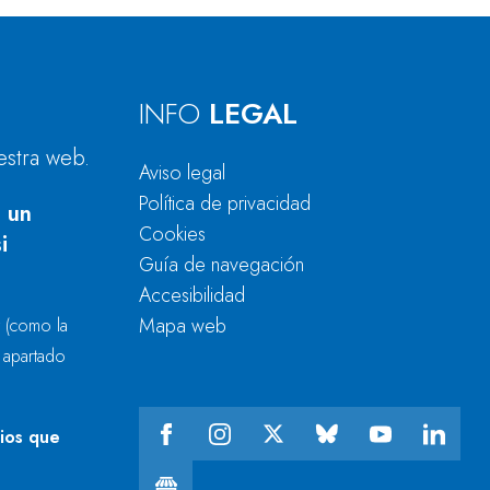
INFO
LEGAL
estra web.
Aviso legal
Política de privacidad
 un
Cookies
i
Guía de navegación
Accesibilidad
Mapa web
r
(como la
l apartado
cios que