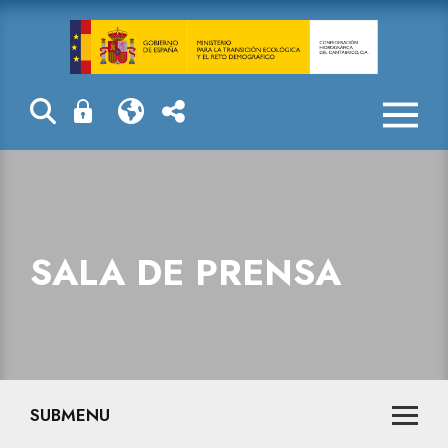
Sala de prensa
SALA DE PRENSA
SUBMENU