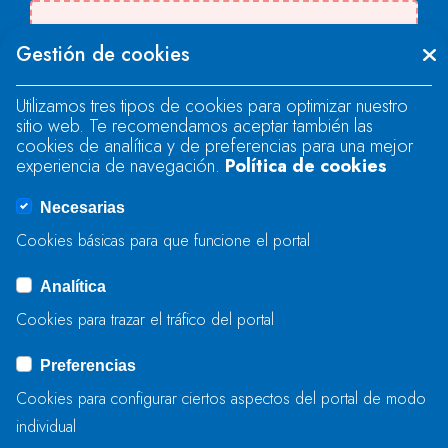
Se produjo un error al cargar el campo
Gestión de cookies
"text".
Utilizamos tres tipos de cookies para optimizar nuestro
sitio web. Te recomendamos aceptar también las
Se produjo un error al cargar el campo
cookies de analítica y de preferencias para una mejor
"text".
experiencia de navegación.
Política de cookies
Necesarias
Se produjo un error al cargar el campo
Cookies básicas para que funcione el portal
"captcha".
Analítica
Cookies para trazar el tráfico del portal
ENVIAR
Preferencias
Cookies para configurar ciertos aspectos del portal de modo
individual