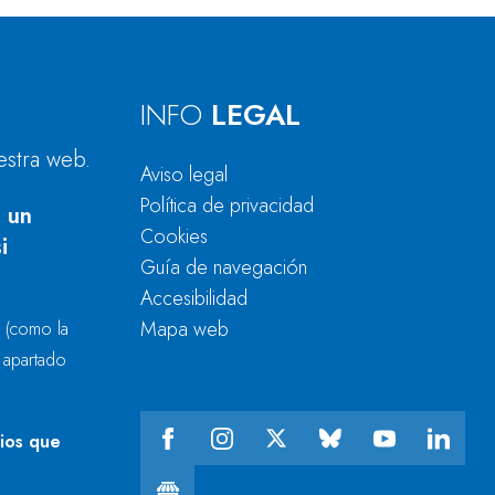
INFO
LEGAL
estra web.
Aviso legal
Política de privacidad
 un
Cookies
i
Guía de navegación
Accesibilidad
Mapa web
r
(como la
l apartado
cios que