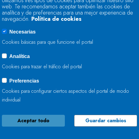
Utilizamos tres tipos de cookies para optimizar nuestro sitio
TRABAJA EN LA ME
web. Te recomendamos aceptar también las cookies de
analítica y de preferencias para una mejor experiencia de
navegación.
Política de cookies
02 DE DICIEMBRE, 2025
Necesarias
Cookies básicas para que funcione el portal
Analítica
ABIERTO EL PLAZO
Cookies para trazar el tráfico del portal
ESQUEMAS DE TEM
CICLO DE PLANIFI
Preferencias
Cookies para configurar ciertos aspectos del portal de modo
28 DE NOVIEMBRE, 2025
individual
Aceptar todo
Guardar cambios
LA CONFEDERACIÓ
COMPLETA LAS AC