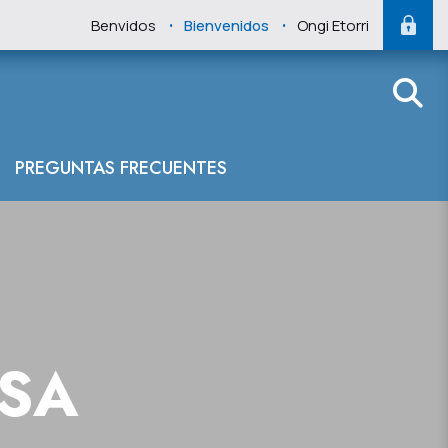
.
.
Benvidos
Bienvenidos
Ongi Etorri
PREGUNTAS FRECUENTES
NSA