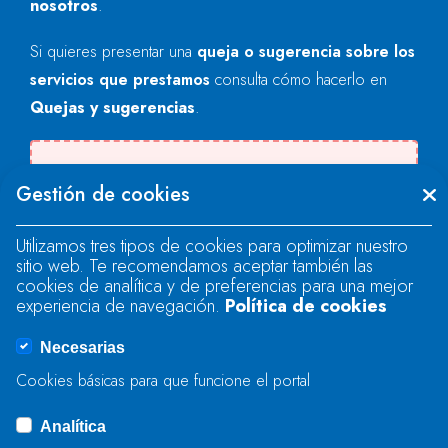
nosotros
.
Si quieres presentar una
queja o sugerencia sobre los
servicios que prestamos
consulta cómo hacerlo en
Quejas y sugerencias
.
Se produjo un error al cargar el campo
Gestión de cookies
"text".
Utilizamos tres tipos de cookies para optimizar nuestro
sitio web. Te recomendamos aceptar también las
Se produjo un error al cargar el campo
cookies de analítica y de preferencias para una mejor
"text".
experiencia de navegación.
Política de cookies
Necesarias
Se produjo un error al cargar el campo
Cookies básicas para que funcione el portal
"captcha".
Analítica