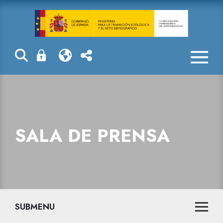
Sala de prensa
SALA DE PRENSA
SUBMENU