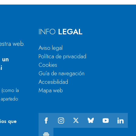
INFO
LEGAL
estra web.
Aviso legal
Política de privacidad
 un
Cookies
i
Guía de navegación
Accesibilidad
Mapa web
r
(como la
l apartado
cios que