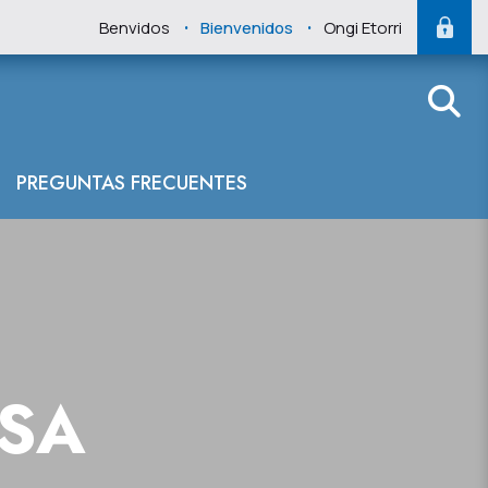
.
.
Benvidos
Bienvenidos
Ongi Etorri
PREGUNTAS FRECUENTES
NSA