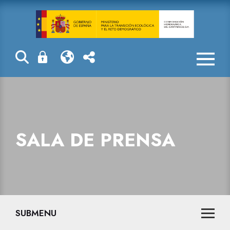
Sala de prensa
SALA DE PRENSA
SUBMENU