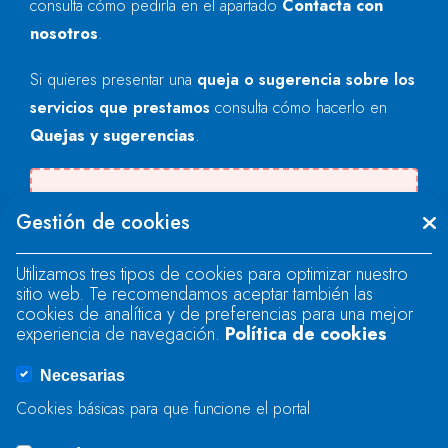
consulta cómo pedirla en el apartado
Contacta con
nosotros
.
Si quieres presentar una
queja o sugerencia sobre los
servicios que prestamos
consulta cómo hacerlo en
Quejas y sugerencias
.
Se produjo un error al cargar el campo
Gestión de cookies
"text".
Utilizamos tres tipos de cookies para optimizar nuestro
sitio web. Te recomendamos aceptar también las
Se produjo un error al cargar el campo
cookies de analítica y de preferencias para una mejor
"text".
experiencia de navegación.
Política de cookies
Necesarias
Se produjo un error al cargar el campo
Cookies básicas para que funcione el portal
"captcha".