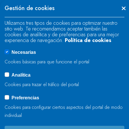
Se produjo un error al cargar el campo
Gestión de cookies
"text".
Utilizamos tres tipos de cookies para optimizar nuestro
sitio web. Te recomendamos aceptar también las
Se produjo un error al cargar el campo
cookies de analítica y de preferencias para una mejor
"text".
experiencia de navegación.
Política de cookies
Necesarias
Se produjo un error al cargar el campo
Cookies básicas para que funcione el portal
"captcha".
Analítica
Cookies para trazar el tráfico del portal
ENVIAR
Preferencias
Cookies para configurar ciertos aspectos del portal de modo
individual