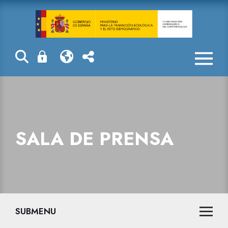
Sala de prensa
SALA DE PRENSA
SUBMENU