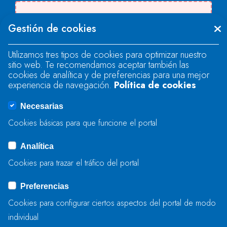
Se produjo un error al cargar el campo
Gestión de cookies
"text".
Utilizamos tres tipos de cookies para optimizar nuestro
sitio web. Te recomendamos aceptar también las
Se produjo un error al cargar el campo
cookies de analítica y de preferencias para una mejor
"text".
experiencia de navegación.
Política de cookies
Necesarias
Se produjo un error al cargar el campo
Cookies básicas para que funcione el portal
"captcha".
Analítica
Cookies para trazar el tráfico del portal
ENVIAR
Preferencias
Cookies para configurar ciertos aspectos del portal de modo
individual