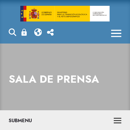
Sala de prensa
SALA DE PRENSA
SUBMENU