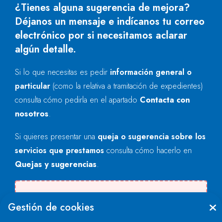
¿Tienes alguna sugerencia de mejora?
Déjanos un mensaje e indícanos tu correo
electrónico por si necesitamos aclarar
algún detalle.
Si lo que necesitas es pedir
información general o
particular
(como la relativa a tramitación de expedientes)
consulta cómo pedirla en el apartado
Contacta con
nosotros
.
Si quieres presentar una
queja o sugerencia sobre los
servicios que prestamos
consulta cómo hacerlo en
Quejas y sugerencias
.
Se produjo un error al cargar el campo
Gestión de cookies
"text".