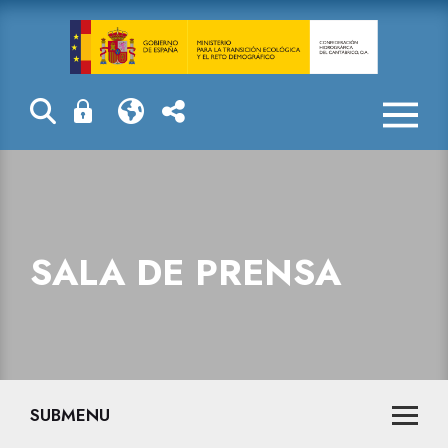
Sala de prensa
SALA DE PRENSA
SUBMENU