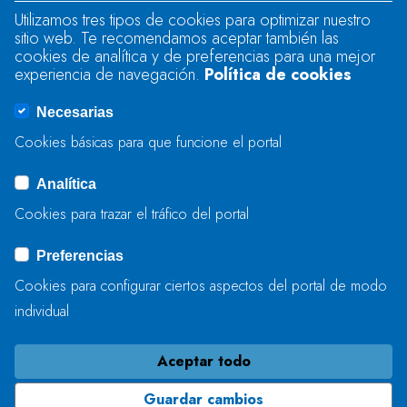
Utilizamos tres tipos de cookies para optimizar nuestro
sitio web. Te recomendamos aceptar también las
Se produjo un error al cargar el campo
cookies de analítica y de preferencias para una mejor
"text".
experiencia de navegación.
Política de cookies
Necesarias
Se produjo un error al cargar el campo
Cookies básicas para que funcione el portal
"captcha".
Analítica
Cookies para trazar el tráfico del portal
ENVIAR
Preferencias
Cookies para configurar ciertos aspectos del portal de modo
individual
Aceptar todo
Guardar cambios