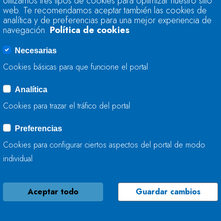
Utilizamos tres tipos de cookies para optimizar nuestro sitio
71,8 POR CIENTO 
web. Te recomendamos aceptar también las cookies de
RESERVA HIDRÁULI
analítica y de preferencias para una mejor experiencia de
CÚBICOS
navegación.
Política de cookies
Necesarias
29 DE MAYO, 2018
Cookies básicas para que funcione el portal
Analítica
LA RESERVA HIDRÁ
Cookies para trazar el tráfico del portal
71,8 POR CIENTO 
RESERVA HIDRÁULI
Preferencias
CÚBICOS
Cookies para configurar ciertos aspectos del portal de modo
individual
22 DE MAYO, 2018
Aceptar todo
Guardar cambios
LA RESERVA HIDRÁ
POR CIENTO DE SU