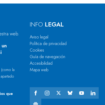
INFO
LEGAL
estra web.
Aviso legal
Política de privacidad
 un
Cookies
i
Guía de navegación
Accesibilidad
Mapa web
r
(como la
l apartado
cios que