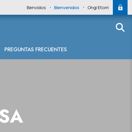
.
.
Benvidos
Bienvenidos
Ongi Etorri
PREGUNTAS FRECUENTES
NSA