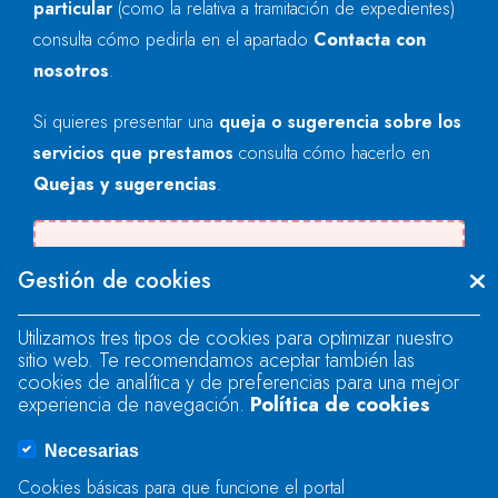
particular
(como la relativa a tramitación de expedientes)
consulta cómo pedirla en el apartado
Contacta con
nosotros
.
Si quieres presentar una
queja o sugerencia sobre los
servicios que prestamos
consulta cómo hacerlo en
Quejas y sugerencias
.
Se produjo un error al cargar el campo
Gestión de cookies
"text".
Utilizamos tres tipos de cookies para optimizar nuestro
sitio web. Te recomendamos aceptar también las
Se produjo un error al cargar el campo
cookies de analítica y de preferencias para una mejor
"text".
experiencia de navegación.
Política de cookies
Necesarias
Se produjo un error al cargar el campo
Cookies básicas para que funcione el portal