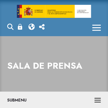
Sala de prensa
SALA DE PRENSA
SUBMENU