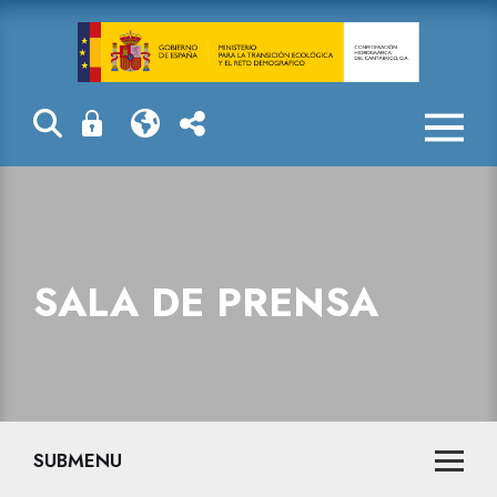
Sala de prensa
SALA DE PRENSA
SUBMENU