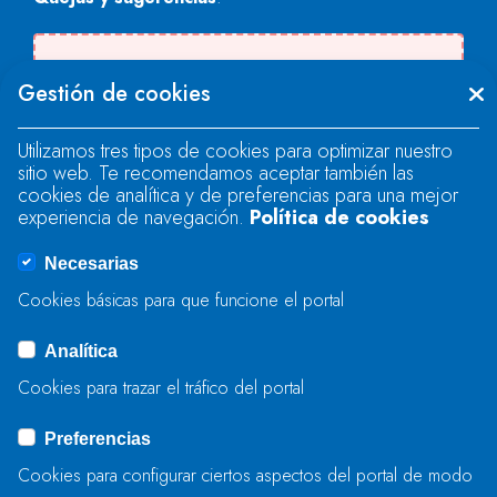
Se produjo un error al cargar el campo
Gestión de cookies
"text".
Utilizamos tres tipos de cookies para optimizar nuestro
sitio web. Te recomendamos aceptar también las
Se produjo un error al cargar el campo
cookies de analítica y de preferencias para una mejor
"text".
experiencia de navegación.
Política de cookies
Necesarias
Se produjo un error al cargar el campo
Cookies básicas para que funcione el portal
"captcha".
Analítica
Cookies para trazar el tráfico del portal
ENVIAR
Preferencias
Cookies para configurar ciertos aspectos del portal de modo