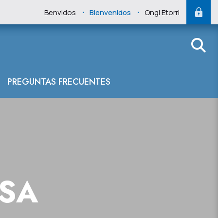
.
.
Benvidos
Bienvenidos
Ongi Etorri
PREGUNTAS FRECUENTES
NSA