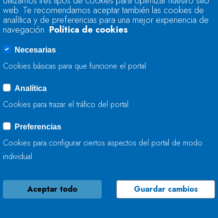
Utilizamos tres tipos de cookies para optimizar nuestro sitio
TRABAJA EN LA CO
web. Te recomendamos aceptar también las cookies de
analítica y de preferencias para una mejor experiencia de
navegación.
Política de cookies
02 DE JULIO, 2025
Necesarias
Cookies básicas para que funcione el portal
Analítica
LA CONFEDERACIÓ
Cookies para trazar el tráfico del portal
TRABAJA EN LA C
PEÑUCA Y PIELGÓN
Preferencias
Cookies para configurar ciertos aspectos del portal de modo
02 DE JULIO, 2025
individual
Aceptar todo
Guardar cambios
NUEVA ESTACIÓN 
BRAGUÍA PARA REF