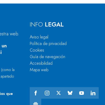
INFO
LEGAL
estra web.
Aviso legal
Política de privacidad
 un
Cookies
i
Guía de navegación
Accesibilidad
Mapa web
r
(como la
l apartado
cios que