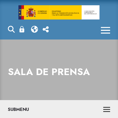
Sala de prensa
SALA DE PRENSA
SUBMENU