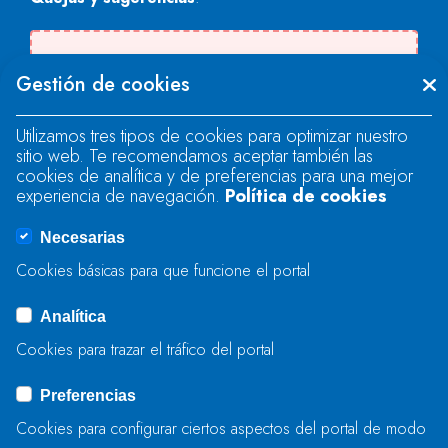
Se produjo un error al cargar el campo
Gestión de cookies
"text".
Utilizamos tres tipos de cookies para optimizar nuestro
sitio web. Te recomendamos aceptar también las
Se produjo un error al cargar el campo
cookies de analítica y de preferencias para una mejor
"text".
experiencia de navegación.
Política de cookies
Necesarias
Se produjo un error al cargar el campo
Cookies básicas para que funcione el portal
"captcha".
Analítica
Cookies para trazar el tráfico del portal
ENVIAR
Preferencias
Cookies para configurar ciertos aspectos del portal de modo