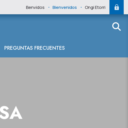
.
.
Benvidos
Bienvenidos
Ongi Etorri
PREGUNTAS FRECUENTES
NSA