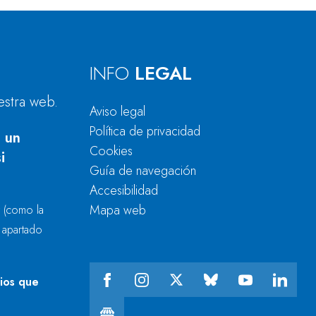
INFO
LEGAL
estra web.
Aviso legal
Política de privacidad
 un
Cookies
i
Guía de navegación
Accesibilidad
Mapa web
r
(como la
l apartado
cios que