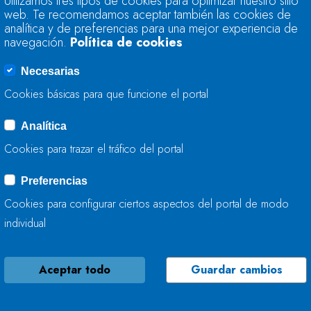
Utilizamos tres tipos de cookies para optimizar nuestro sitio
FINALIZA LOS TRA
web. Te recomendamos aceptar también las cookies de
analítica y de preferencias para una mejor experiencia de
navegación.
Política de cookies
06 DE JULIO, 2026
Necesarias
Cookies básicas para que funcione el portal
Analítica
LA CONFEDERACIÓ
Cookies para trazar el tráfico del portal
MEJORA EL RÍO ARL
Preferencias
03 DE JULIO, 2026
Cookies para configurar ciertos aspectos del portal de modo
individual
Aceptar todo
Guardar cambios
LA CONFEDERACIÓ
MEJORA LA CAPAC