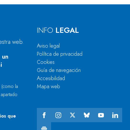
INFO
LEGAL
estra web.
Aviso legal
Política de privacidad
 un
Cookies
i
Guía de navegación
Accesibilidad
Mapa web
r
(como la
l apartado
cios que