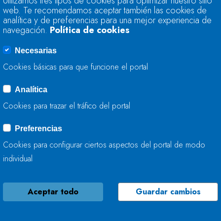
Utilizamos tres tipos de cookies para optimizar nuestro sitio
TRABAJA EN LA M
web. Te recomendamos aceptar también las cookies de
analítica y de preferencias para una mejor experiencia de
navegación.
Política de cookies
22 DE JULIO, 2026
Necesarias
Cookies básicas para que funcione el portal
Analítica
LA CONFEDERACIÓ
Cookies para trazar el tráfico del portal
TRABAJA EN LA CO
Preferencias
22 DE JULIO, 2026
Cookies para configurar ciertos aspectos del portal de modo
individual
Aceptar todo
Guardar cambios
LA CONFEDERACIÓ
TRABAJA EN LA ME