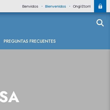
.
.
Benvidos
Bienvenidos
Ongi Etorri
PREGUNTAS FRECUENTES
NSA