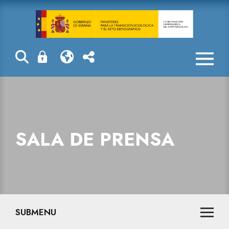
Sala de prensa
SALA DE PRENSA
SUBMENU