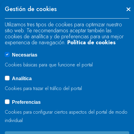
Se produjo un error al cargar el campo
Gestión de cookies
"text".
Utilizamos tres tipos de cookies para optimizar nuestro
sitio web. Te recomendamos aceptar también las
Se produjo un error al cargar el campo
cookies de analítica y de preferencias para una mejor
"text".
experiencia de navegación.
Política de cookies
Necesarias
Se produjo un error al cargar el campo
Cookies básicas para que funcione el portal
"captcha".
Analítica
Cookies para trazar el tráfico del portal
ENVIAR
Preferencias
Cookies para configurar ciertos aspectos del portal de modo
individual