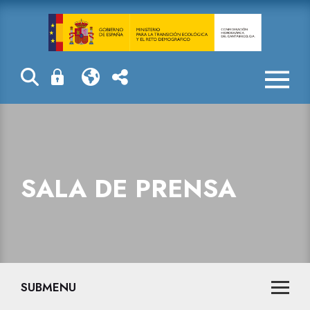
Sala de prensa
SALA DE PRENSA
SUBMENU