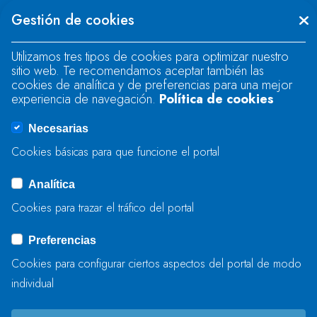
Se produjo un error al cargar el campo
Gestión de cookies
"text".
Utilizamos tres tipos de cookies para optimizar nuestro
sitio web. Te recomendamos aceptar también las
Se produjo un error al cargar el campo
cookies de analítica y de preferencias para una mejor
"text".
experiencia de navegación.
Política de cookies
Necesarias
Se produjo un error al cargar el campo
Cookies básicas para que funcione el portal
"captcha".
Analítica
Cookies para trazar el tráfico del portal
ENVIAR
Preferencias
Cookies para configurar ciertos aspectos del portal de modo
individual