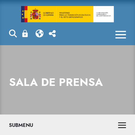
Sala de prensa
SALA DE PRENSA
SUBMENU