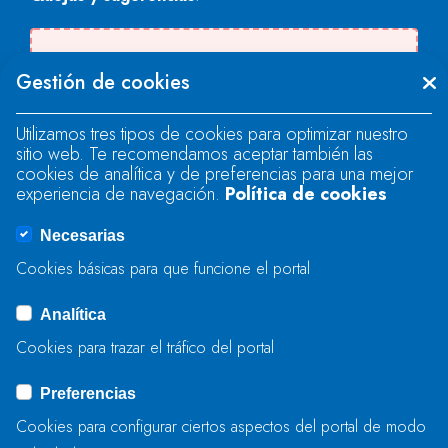
Se produjo un error al cargar el campo
Gestión de cookies
"text".
Utilizamos tres tipos de cookies para optimizar nuestro
sitio web. Te recomendamos aceptar también las
Se produjo un error al cargar el campo
cookies de analítica y de preferencias para una mejor
"text".
experiencia de navegación.
Política de cookies
Necesarias
Se produjo un error al cargar el campo
Cookies básicas para que funcione el portal
"captcha".
Analítica
Cookies para trazar el tráfico del portal
ENVIAR
Preferencias
Cookies para configurar ciertos aspectos del portal de modo