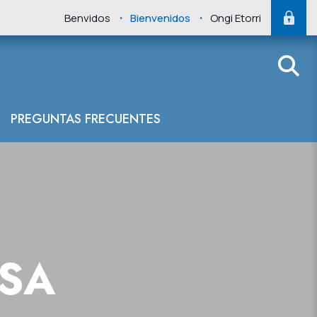
.
.
Benvidos
Bienvenidos
Ongi Etorri
PREGUNTAS FRECUENTES
NSA