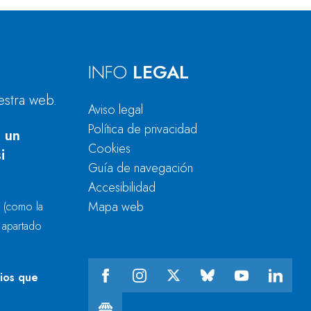
INFO
LEGAL
estra web.
Aviso legal
Política de privacidad
 un
Cookies
i
Guía de navegación
Accesibilidad
Mapa web
r
(como la
l apartado
cios que