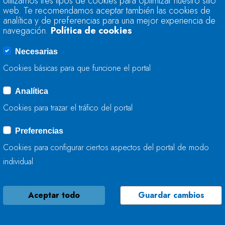
Utilizamos tres tipos de cookies para optimizar nuestro sitio
63,5% DE SU CAPA
web. Te recomendamos aceptar también las cookies de
analítica y de preferencias para una mejor experiencia de
navegación.
Política de cookies
26 DE ENERO, 2016
Necesarias
Cookies básicas para que funcione el portal
Analítica
LA RESERVA HIDRÁ
Cookies para trazar el tráfico del portal
63,1% DE SU CAPA
Preferencias
19 DE ENERO, 2016
Cookies para configurar ciertos aspectos del portal de modo
individual
Aceptar todo
Guardar cambios
LA RESERVA HIDRÁ
59,9% DE SU CAPA