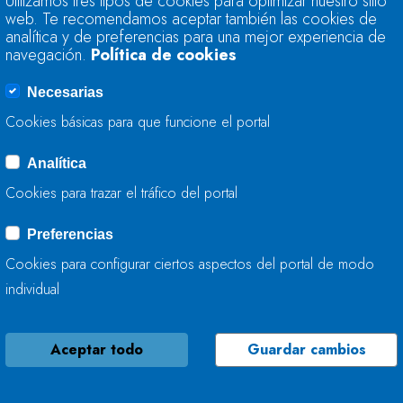
Utilizamos tres tipos de cookies para optimizar nuestro sitio
CANTÁBRICO EN VA
web. Te recomendamos aceptar también las cookies de
(ASTURIAS)
analítica y de preferencias para una mejor experiencia de
navegación.
Política de cookies
21 DE DICIEMBRE, 2022
Necesarias
Cookies básicas para que funcione el portal
Analítica
NUEVA VERSIÓN D
Cookies para trazar el tráfico del portal
VOLÚMENES
Preferencias
21 DE DICIEMBRE, 2022
Cookies para configurar ciertos aspectos del portal de modo
individual
Aceptar todo
Guardar cambios
LA CONFEDERACIÓ
ACTÚA EN EL RÍO 