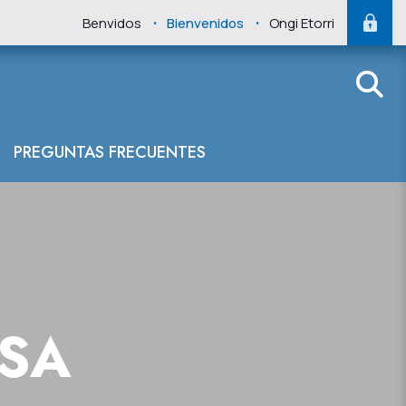
.
.
Benvidos
Bienvenidos
Ongi Etorri
PREGUNTAS FRECUENTES
NSA