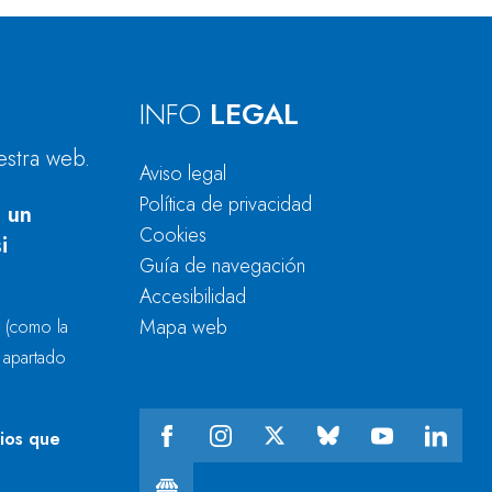
INFO
LEGAL
estra web.
Aviso legal
Política de privacidad
 un
Cookies
i
Guía de navegación
Accesibilidad
Mapa web
r
(como la
l apartado
cios que