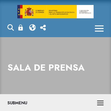
Sala de prensa
SALA DE PRENSA
SUBMENU