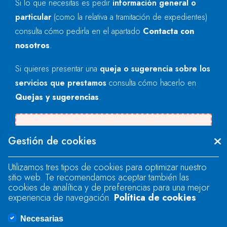
Si lo que necesitas es pedir
información general o
particular
(como la relativa a tramitación de expedientes)
consulta cómo pedirla en el apartado
Contacta con
nosotros
.
Si quieres presentar una
queja o sugerencia sobre los
servicios que prestamos
consulta cómo hacerlo en
Quejas y sugerencias
.
Se produjo un error al cargar el campo
Gestión de cookies
"text".
Utilizamos tres tipos de cookies para optimizar nuestro
sitio web. Te recomendamos aceptar también las
Se produjo un error al cargar el campo
cookies de analítica y de preferencias para una mejor
"text".
experiencia de navegación.
Política de cookies
Necesarias