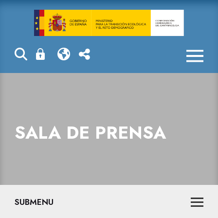
Sala de prensa
SALA DE PRENSA
SUBMENU