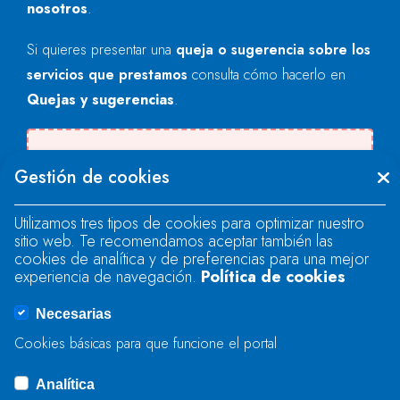
nosotros
.
Si quieres presentar una
queja o sugerencia sobre los
servicios que prestamos
consulta cómo hacerlo en
Quejas y sugerencias
.
Se produjo un error al cargar el campo
Gestión de cookies
"text".
Utilizamos tres tipos de cookies para optimizar nuestro
sitio web. Te recomendamos aceptar también las
Se produjo un error al cargar el campo
cookies de analítica y de preferencias para una mejor
"text".
experiencia de navegación.
Política de cookies
Necesarias
Se produjo un error al cargar el campo
Cookies básicas para que funcione el portal
"captcha".
Analítica