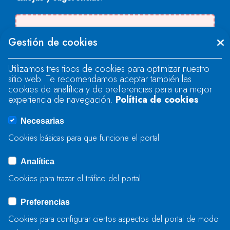
Se produjo un error al cargar el campo
Gestión de cookies
"text".
Utilizamos tres tipos de cookies para optimizar nuestro
sitio web. Te recomendamos aceptar también las
Se produjo un error al cargar el campo
cookies de analítica y de preferencias para una mejor
"text".
experiencia de navegación.
Política de cookies
Necesarias
Se produjo un error al cargar el campo
Cookies básicas para que funcione el portal
"captcha".
Analítica
Cookies para trazar el tráfico del portal
ENVIAR
Preferencias
Cookies para configurar ciertos aspectos del portal de modo