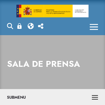
Sala de prensa
SALA DE PRENSA
SUBMENU