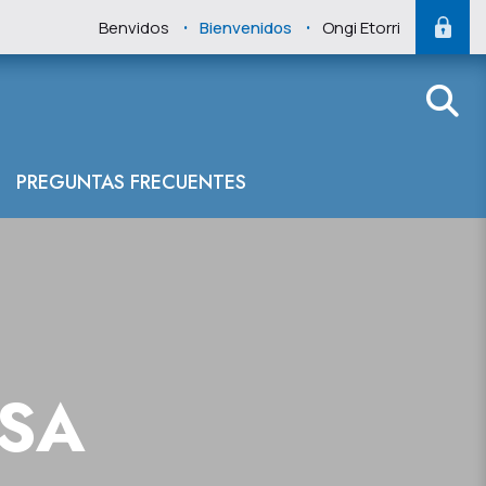
.
.
Benvidos
Bienvenidos
Ongi Etorri
PREGUNTAS FRECUENTES
NSA