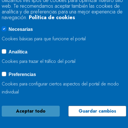
Utilizamos tres tipos de cookies para optimizar nuestro sitio
CONSERVA EL RÍO 
web. Te recomendamos aceptar también las cookies de
CORVERA DE ASTU
analítica y de preferencias para una mejor experiencia de
navegación.
Política de cookies
07 DE OCTUBRE, 2024
Necesarias
Cookies básicas para que funcione el portal
Analítica
LA CONFEDERACIÓ
Cookies para trazar el tráfico del portal
TRABAJA EN LA C
Preferencias
04 DE OCTUBRE, 2024
Cookies para configurar ciertos aspectos del portal de modo
individual
Aceptar todo
Guardar cambios
LA CONFEDERACIÓ
MEJORA LA CONTIN