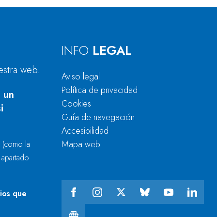
INFO
LEGAL
estra web.
Aviso legal
Política de privacidad
 un
Cookies
i
Guía de navegación
Accesibilidad
Mapa web
r
(como la
l apartado
cios que