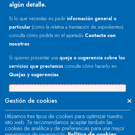
algún detalle.
Si lo que necesitas es pedir
información general o
particular
(como la relativa a tramitación de expedientes)
consulta cómo pedirla en el apartado
Contacta con
nosotros
.
Si quieres presentar una
queja o sugerencia sobre los
servicios que prestamos
consulta cómo hacerlo en
Quejas y sugerencias
.
Se produjo un error al cargar el campo
Gestión de cookies
"text".
Utilizamos tres tipos de cookies para optimizar nuestro
sitio web. Te recomendamos aceptar también las
Se produjo un error al cargar el campo
cookies de analítica y de preferencias para una mejor
"text".
experiencia de navegación.
Política de cookies