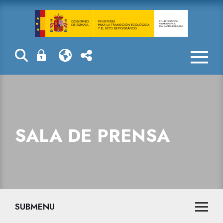
Sala de prensa
SALA DE PRENSA
SUBMENU