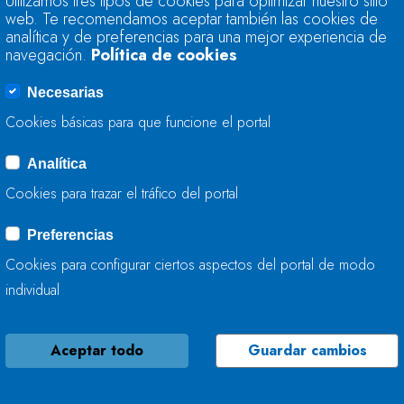
Utilizamos tres tipos de cookies para optimizar nuestro sitio
ACTÚA EN EL RÍO 
web. Te recomendamos aceptar también las cookies de
analítica y de preferencias para una mejor experiencia de
navegación.
Política de cookies
09 DE JUNIO, 2026
Necesarias
Cookies básicas para que funcione el portal
Analítica
LA CONFEDERACIÓ
Cookies para trazar el tráfico del portal
AYUNTAMIENTO DE
CONSERVACIÓN DE
Preferencias
Cookies para configurar ciertos aspectos del portal de modo
08 DE JUNIO, 2026
individual
Aceptar todo
Guardar cambios
LA CONFEDERACIÓ
MEJORA LA CAPACI