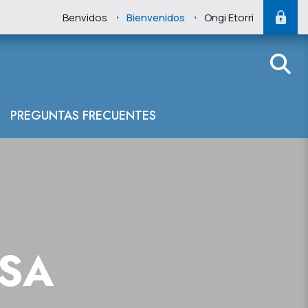
.
.
Benvidos
Bienvenidos
Ongi Etorri
PREGUNTAS FRECUENTES
NSA