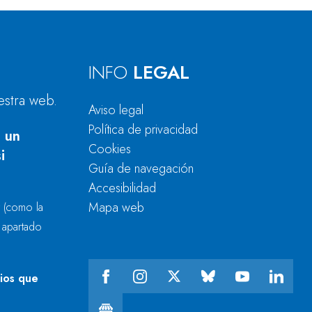
INFO
LEGAL
estra web.
Aviso legal
Política de privacidad
 un
Cookies
i
Guía de navegación
Accesibilidad
Mapa web
r
(como la
l apartado
cios que