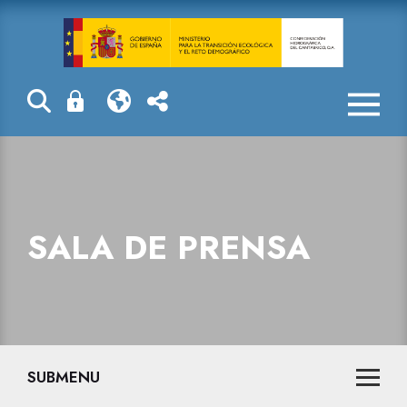
Sala de prensa
SALA DE PRENSA
SUBMENU