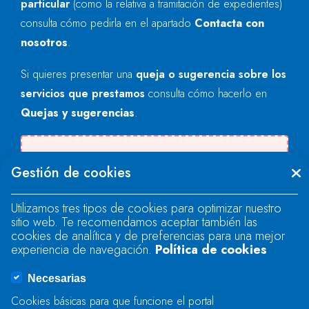
particular
(como la relativa a tramitación de expedientes)
consulta cómo pedirla en el apartado
Contacta con
nosotros
.
Si quieres presentar una
queja o sugerencia sobre los
servicios que prestamos
consulta cómo hacerlo en
Quejas y sugerencias
.
Se produjo un error al cargar el campo
Gestión de cookies
"text".
Utilizamos tres tipos de cookies para optimizar nuestro
sitio web. Te recomendamos aceptar también las
Se produjo un error al cargar el campo
cookies de analítica y de preferencias para una mejor
"text".
experiencia de navegación.
Política de cookies
Necesarias
Se produjo un error al cargar el campo
Cookies básicas para que funcione el portal