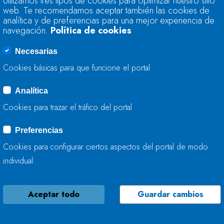
Utilizamos tres tipos de cookies para optimizar nuestro sitio
ENCUENTRA AL 74
web. Te recomendamos aceptar también las cookies de
AL 77,6%
analítica y de preferencias para una mejor experiencia de
navegación.
Política de cookies
19 DE AGOSTO, 2020
Necesarias
Cookies básicas para que funcione el portal
Analítica
ACTUACIONES DE 
Cookies para trazar el tráfico del portal
CANTÁBRICO EN RÍ
Preferencias
18 DE AGOSTO, 2020
Cookies para configurar ciertos aspectos del portal de modo
individual
Aceptar todo
Guardar cambios
LA CONFEDERACIÓ
ACOMETE ACCIONE