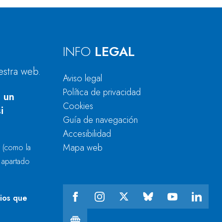
INFO
LEGAL
estra web.
Aviso legal
Política de privacidad
 un
Cookies
i
Guía de navegación
Accesibilidad
Mapa web
r
(como la
l apartado
cios que