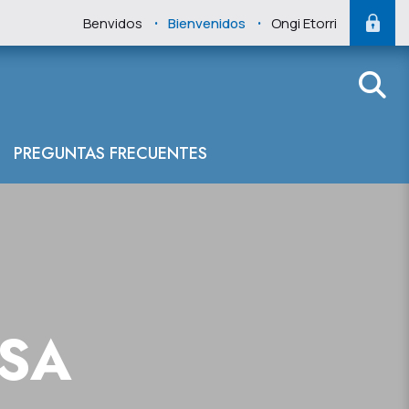
.
.
Benvidos
Bienvenidos
Ongi Etorri
PREGUNTAS FRECUENTES
NSA