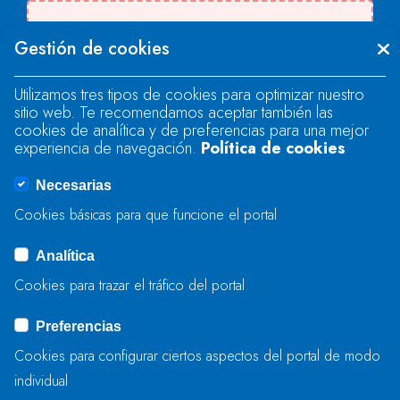
Se produjo un error al cargar el campo
Gestión de cookies
"text".
Utilizamos tres tipos de cookies para optimizar nuestro
sitio web. Te recomendamos aceptar también las
Se produjo un error al cargar el campo
cookies de analítica y de preferencias para una mejor
"text".
experiencia de navegación.
Política de cookies
Necesarias
Se produjo un error al cargar el campo
Cookies básicas para que funcione el portal
"captcha".
Analítica
Cookies para trazar el tráfico del portal
ENVIAR
Preferencias
Cookies para configurar ciertos aspectos del portal de modo
individual