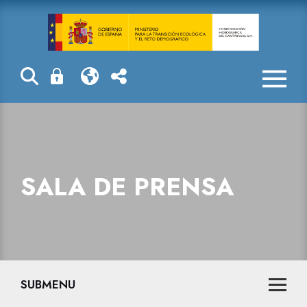
Sala de prensa
SALA DE PRENSA
SUBMENU