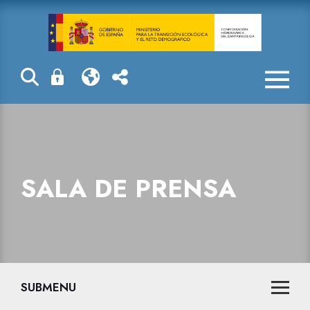
Sala de prensa
SALA DE PRENSA
SUBMENU