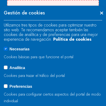
Se produjo un error al cargar el campo
Gestión de cookies
"text".
Utilizamos tres tipos de cookies para optimizar nuestro
sitio web. Te recomendamos aceptar también las
Se produjo un error al cargar el campo
cookies de analítica y de preferencias para una mejor
"text".
experiencia de navegación.
Política de cookies
Necesarias
Se produjo un error al cargar el campo
Cookies básicas para que funcione el portal
"captcha".
Analítica
Cookies para trazar el tráfico del portal
ENVIAR
Preferencias
Cookies para configurar ciertos aspectos del portal de modo
individual