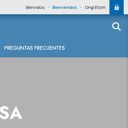
.
.
Benvidos
Bienvenidos
Ongi Etorri
PREGUNTAS FRECUENTES
NSA