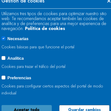
Gestión de cookies
LA TRANSICIÓN E
LICITA LAS OBRAS
Utilizamos tres tipos de cookies para optimizar nuestro sitio
HIDROMORFOLÓGIC
web. Te recomendamos aceptar también las cookies de
DE CARANCEJA Y C
analítica y de preferencias para una mejor experiencia de
DE REOCÍN Y CABE
navegación.
Política de cookies
Necesarias
17 DE NOVIEMBRE, 2022
Cookies básicas para que funcione el portal
Analítica
LA CONFEDERACIÓ
Cookies para trazar el tráfico del portal
INICIADO LOS TRA
RÍOS DE COLUNGA
Preferencias
FIRMADO CON EL 
Cookies para configurar ciertos aspectos del portal de modo
individual
11 DE NOVIEMBRE, 2022
Aceptar todo
Guardar cambios