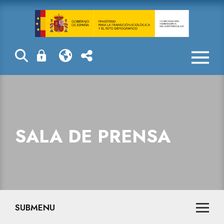
Sala de prensa
SALA DE PRENSA
SUBMENU