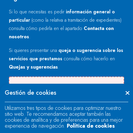
Si lo que necesitas es pedir
información general o
particular
(como la relativa a tramitación de expedientes)
consulta cómo pedirla en el apartado
Contacta con
nosotros
.
Si quieres presentar una
queja o sugerencia sobre los
servicios que prestamos
consulta cómo hacerlo en
Quejas y sugerencias
.
Se produjo un error al cargar el campo
Gestión de cookies
"text".
Utilizamos tres tipos de cookies para optimizar nuestro
sitio web. Te recomendamos aceptar también las
Se produjo un error al cargar el campo
cookies de analítica y de preferencias para una mejor
"text".
experiencia de navegación.
Política de cookies