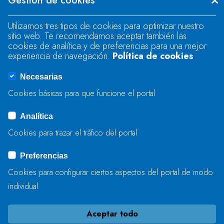
Gestión de cookies
"text".
Utilizamos tres tipos de cookies para optimizar nuestro
sitio web. Te recomendamos aceptar también las
Se produjo un error al cargar el campo
cookies de analítica y de preferencias para una mejor
"text".
experiencia de navegación.
Política de cookies
Necesarias
Se produjo un error al cargar el campo
Cookies básicas para que funcione el portal
"captcha".
Analítica
Cookies para trazar el tráfico del portal
ENVIAR
Preferencias
Cookies para configurar ciertos aspectos del portal de modo
individual
Aceptar todo