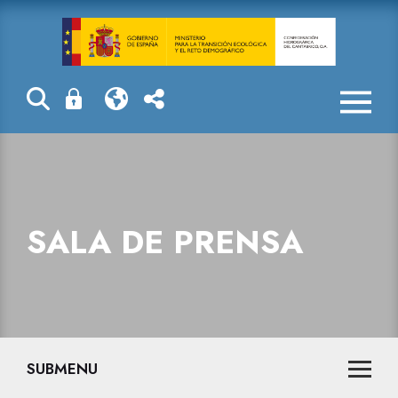
Sala de prensa
SALA DE PRENSA
SUBMENU