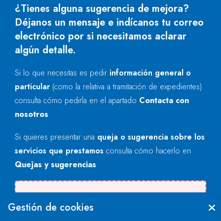
¿Tienes alguna sugerencia de mejora?
Déjanos un mensaje e indícanos tu correo
electrónico por si necesitamos aclarar
algún detalle.
Si lo que necesitas es pedir
información general o
particular
(como la relativa a tramitación de expedientes)
consulta cómo pedirla en el apartado
Contacta con
nosotros
.
Si quieres presentar una
queja o sugerencia sobre los
servicios que prestamos
consulta cómo hacerlo en
Quejas y sugerencias
.
Se produjo un error al cargar el campo
Gestión de cookies
"text".