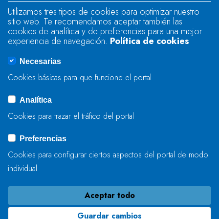
Utilizamos tres tipos de cookies para optimizar nuestro
sitio web. Te recomendamos aceptar también las
Se produjo un error al cargar el campo
cookies de analítica y de preferencias para una mejor
"text".
experiencia de navegación.
Política de cookies
Necesarias
Se produjo un error al cargar el campo
Cookies básicas para que funcione el portal
"captcha".
Analítica
Cookies para trazar el tráfico del portal
ENVIAR
Preferencias
Cookies para configurar ciertos aspectos del portal de modo
individual
Aceptar todo
Guardar cambios