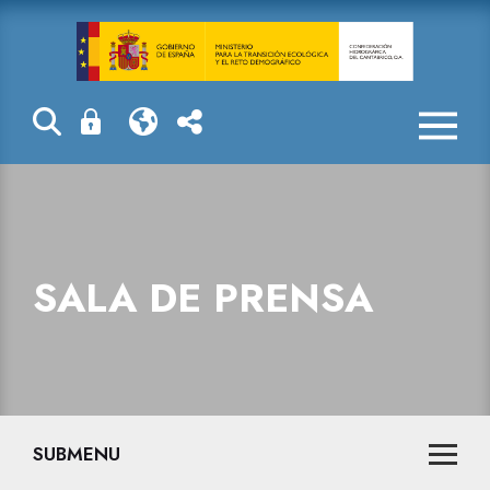
Sala de prensa
SALA DE PRENSA
SUBMENU